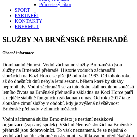
Příměstský tábor
SPORT
PARTNEŘI
KONTAKTY
ENERMUT
SLUŽBY NA BRNĚNSKÉ PŘEHRADĚ
Obecné informace
Dominantní činností Vodní záchranné služby Brno-město jsou
služby na Brněnské přehradě. Historie vodních záchranářů
sloužících na Kozí Horce se píše již od roku 1983. Od tohoto roku
až do dnešních dnů nebyla letní sezona, během které by služby
neprobíhaly. Vodní záchranáři se za tuto dobu stali nedílnou součástí
letního života na Brněnské přehradě a základna na Kozí Horce patří
k nejdéle stabilně fungujícím základnám u nás. Od roku 2017 také
sloužíme zimní služby v období, kdy je zvýšená návštěvnost
Brněnské přehrady v zimních měsících.
Vodní záchranná služba Brno-město je nestátní nezisková
organizace (zapsaný spolek). Všichni členové sloužící na Brněnské
přehradě jsou dobrovolníci. To však neznamená, že se nejedná o
vodní záchranáře schopné poskytnout kvalifikovanou předlékařskou