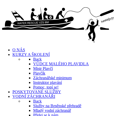
O NÁS
KURZY A ŠKOLENÍ
Back
VŮDCE MALÉHO PLAVIDLA
Mistr Plavčí
Plavčík
Záchranářské minimum
Instruktor plavání
Pomoc, topí se!
POSKYTOVANÉ SLUŽBY
VODNÍ ZÁCHRANÁŘI
Back
Služby na Brněnské přehradě
Mladý vodní záchranář
Přidej se k nám