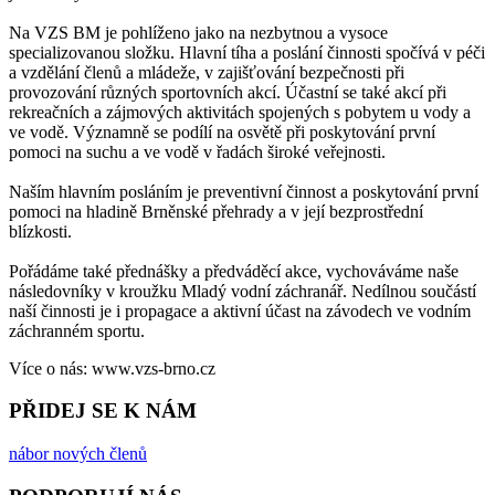
Na VZS BM je pohlíženo jako na nezbytnou a vysoce
specializovanou složku. Hlavní tíha a poslání činnosti spočívá v péči
a vzdělání členů a mládeže, v zajišťování bezpečnosti při
provozování různých sportovních akcí. Účastní se také akcí při
rekreačních a zájmových aktivitách spojených s pobytem u vody a
ve vodě. Významně se podílí na osvětě při poskytování první
pomoci na suchu a ve vodě v řadách široké veřejnosti.
Naším hlavním posláním je preventivní činnost a poskytování první
pomoci na hladině Brněnské přehrady a v její bezprostřední
blízkosti.
Pořádáme také přednášky a předváděcí akce, vychováváme naše
následovníky v kroužku Mladý vodní záchranář. Nedílnou součástí
naší činnosti je i propagace a aktivní účast na závodech ve vodním
záchranném sportu.
Více o nás: www.vzs-brno.cz
PŘIDEJ SE K NÁM
nábor nových členů