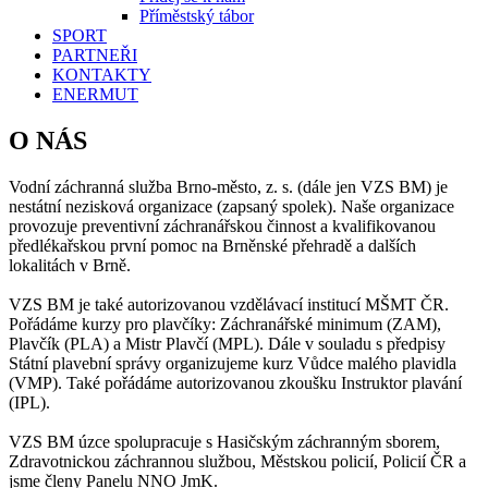
Příměstský tábor
SPORT
PARTNEŘI
KONTAKTY
ENERMUT
O NÁS
Vodní záchranná služba Brno-město, z. s. (dále jen VZS BM) je
nestátní nezisková organizace (zapsaný spolek). Naše organizace
provozuje preventivní záchranářskou činnost a kvalifikovanou
předlékařskou první pomoc na Brněnské přehradě a dalších
lokalitách v Brně.
VZS BM je také autorizovanou vzdělávací institucí MŠMT ČR.
Pořádáme kurzy pro plavčíky: Záchranářské minimum (ZAM),
Plavčík (PLA) a Mistr Plavčí (MPL). Dále v souladu s předpisy
Státní plavební správy organizujeme kurz Vůdce malého plavidla
(VMP). Také pořádáme autorizovanou zkoušku Instruktor plavání
(IPL).
VZS BM úzce spolupracuje s Hasičským záchranným sborem,
Zdravotnickou záchrannou službou, Městskou policií, Policií ČR a
jsme členy Panelu NNO JmK.