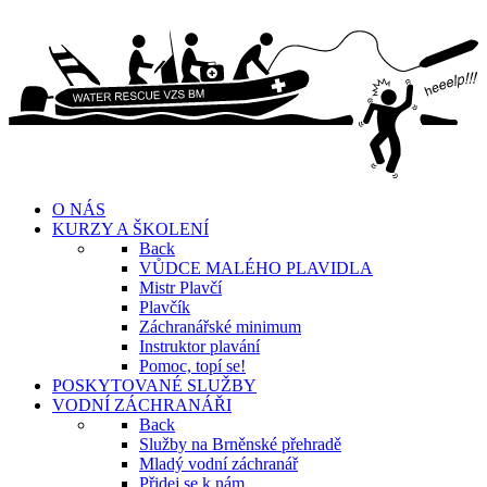
O NÁS
KURZY A ŠKOLENÍ
Back
VŮDCE MALÉHO PLAVIDLA
Mistr Plavčí
Plavčík
Záchranářské minimum
Instruktor plavání
Pomoc, topí se!
POSKYTOVANÉ SLUŽBY
VODNÍ ZÁCHRANÁŘI
Back
Služby na Brněnské přehradě
Mladý vodní záchranář
Přidej se k nám