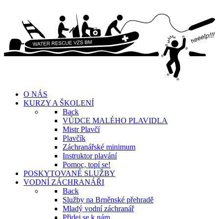
O NÁS
KURZY A ŠKOLENÍ
Back
VŮDCE MALÉHO PLAVIDLA
Mistr Plavčí
Plavčík
Záchranářské minimum
Instruktor plavání
Pomoc, topí se!
POSKYTOVANÉ SLUŽBY
VODNÍ ZÁCHRANÁŘI
Back
Služby na Brněnské přehradě
Mladý vodní záchranář
Přidej se k nám