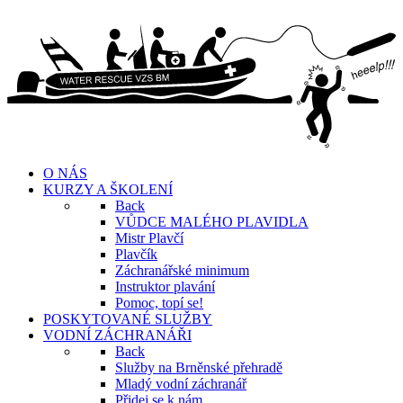
O NÁS
KURZY A ŠKOLENÍ
Back
VŮDCE MALÉHO PLAVIDLA
Mistr Plavčí
Plavčík
Záchranářské minimum
Instruktor plavání
Pomoc, topí se!
POSKYTOVANÉ SLUŽBY
VODNÍ ZÁCHRANÁŘI
Back
Služby na Brněnské přehradě
Mladý vodní záchranář
Přidej se k nám