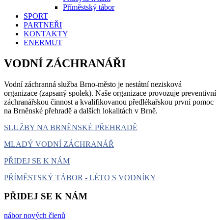
Příměstský tábor
SPORT
PARTNEŘI
KONTAKTY
ENERMUT
VODNÍ ZÁCHRANÁŘI
Vodní záchranná služba Brno-město je nestátní nezisková
organizace (zapsaný spolek). Naše organizace provozuje preventivní
záchranářskou činnost a kvalifikovanou předlékařskou první pomoc
na Brněnské přehradě a dalších lokalitách v Brně.
SLUŽBY NA BRNĚNSKÉ PŘEHRADĚ
MLADÝ VODNÍ ZÁCHRANÁŘ
PŘIDEJ SE K NÁM
PŘÍMĚSTSKÝ TÁBOR - LÉTO S VODNÍKY
PŘIDEJ SE K NÁM
nábor nových členů