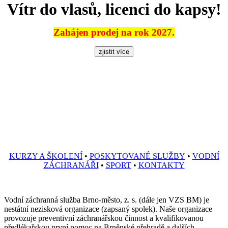
Vítr do vlasů, licenci do kapsy!
Zahájen prodej na rok 2027.
KURZY A ŠKOLENÍ
•
POSKYTOVANÉ SLUŽBY
•
VODNÍ
ZÁCHRANÁŘI
•
SPORT
•
KONTAKTY
Vodní záchranná služba Brno-město, z. s. (dále jen VZS BM) je
nestátní nezisková organizace (zapsaný spolek). Naše organizace
provozuje preventivní záchranářskou činnost a kvalifikovanou
předlékařskou první pomoc na Brněnské přehradě a dalších