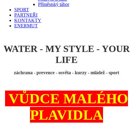
Příměstský tábor
SPORT
PARTNEŘI
KONTAKTY
ENERMUT
WATER - MY STYLE - YOUR
LIFE
záchrana - prevence - osvěta - kurzy - mládež - sport
VŮDCE MALÉHO
PLAVIDLA