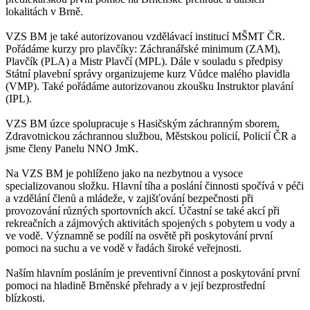
lokalitách v Brně.
VZS BM je také autorizovanou vzdělávací institucí MŠMT ČR.
Pořádáme kurzy pro plavčíky: Záchranářské minimum (ZAM),
Plavčík (PLA) a Mistr Plavčí (MPL). Dále v souladu s předpisy
Státní plavební správy organizujeme kurz Vůdce malého plavidla
(VMP). Také pořádáme autorizovanou zkoušku Instruktor plavání
(IPL).
VZS BM úzce spolupracuje s Hasičským záchranným sborem,
Zdravotnickou záchrannou službou, Městskou policií, Policií ČR a
jsme členy Panelu NNO JmK.
Na VZS BM je pohlíženo jako na nezbytnou a vysoce
specializovanou složku. Hlavní tíha a poslání činnosti spočívá v péči
a vzdělání členů a mládeže, v zajišťování bezpečnosti při
provozování různých sportovních akcí. Účastní se také akcí při
rekreačních a zájmových aktivitách spojených s pobytem u vody a
ve vodě. Významně se podílí na osvětě při poskytování první
pomoci na suchu a ve vodě v řadách široké veřejnosti.
Naším hlavním posláním je preventivní činnost a poskytování první
pomoci na hladině Brněnské přehrady a v její bezprostřední
blízkosti.