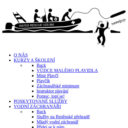
O NÁS
KURZY A ŠKOLENÍ
Back
VŮDCE MALÉHO PLAVIDLA
Mistr Plavčí
Plavčík
Záchranářské minimum
Instruktor plavání
Pomoc, topí se!
POSKYTOVANÉ SLUŽBY
VODNÍ ZÁCHRANÁŘI
Back
Služby na Brněnské přehradě
Mladý vodní záchranář
Přidej se k nám