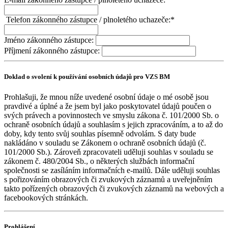
Telefon zákonného zástupce / plnoletého uchazeče:
*
Jméno zákonného zástupce:
Příjmení zákonného zástupce:
Doklad o svolení k používání osobních údajů pro VZS BM
Prohlašuji, že mnou níže uvedené osobní údaje o mé osobě jsou
pravdivé a úplné a že jsem byl jako poskytovatel údajů poučen o
svých právech a povinnostech ve smyslu zákona č. 101/2000 Sb. o
ochraně osobních údajů a souhlasím s jejich zpracováním, a to až do
doby, kdy tento svůj souhlas písemně odvolám. S daty bude
nakládáno v souladu se Zákonem o ochraně osobních údajů (č.
101/2000 Sb.). Zároveň zpracovateli uděluji souhlas v souladu se
zákonem č. 480/2004 Sb., o některých službách informační
společnosti se zasíláním informačních e-mailů. Dále uděluji souhlas
s pořizováním obrazových či zvukových záznamů a uveřejněním
takto pořízených obrazových či zvukových záznamů na webových a
facebookových stránkách.
Prohlášení