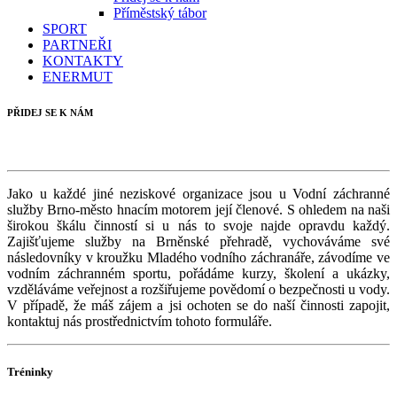
Příměstský tábor
SPORT
PARTNEŘI
KONTAKTY
ENERMUT
PŘIDEJ SE K NÁM
Jako u každé jiné neziskové organizace jsou u Vodní záchranné
služby Brno-město hnacím motorem její členové. S ohledem na naši
širokou škálu činností si u nás to svoje najde opravdu každý.
Zajišťujeme služby na Brněnské přehradě, vychováváme své
následovníky v kroužku Mladého vodního záchranáře, závodíme ve
vodním záchranném sportu, pořádáme kurzy, školení a ukázky,
vzděláváme veřejnost a rozšiřujeme povědomí o bezpečnosti u vody.
V případě, že máš zájem a jsi ochoten se do naší činnosti zapojit,
kontaktuj nás prostřednictvím tohoto formuláře.
Tréninky