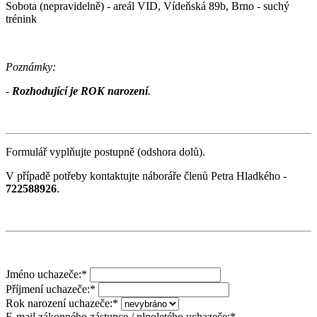
Sobota (nepravidelně) - areál VID, Vídeňská 89b, Brno - suchý
trénink
Poznámky:
-
Rozhodující je ROK narození
.
Formulář vyplňujte postupně (odshora dolů).
V případě potřeby kontaktujte náboráře členů Petra Hladkého -
722588926
.
Jméno uchazeče:
*
Příjmení uchazeče:
*
Rok narození uchazeče:
*
E-mail zákonného zástupce / plnoletého uchazeče:
*