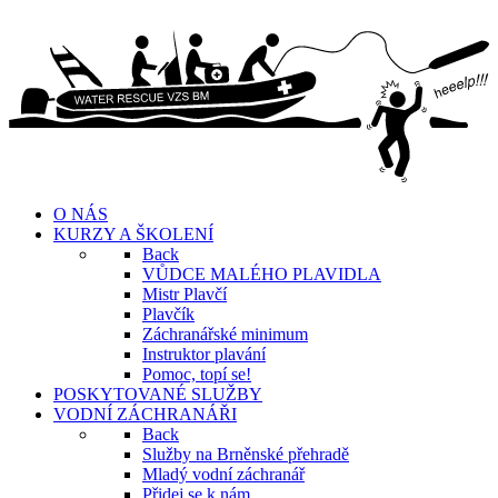
O NÁS
KURZY A ŠKOLENÍ
Back
VŮDCE MALÉHO PLAVIDLA
Mistr Plavčí
Plavčík
Záchranářské minimum
Instruktor plavání
Pomoc, topí se!
POSKYTOVANÉ SLUŽBY
VODNÍ ZÁCHRANÁŘI
Back
Služby na Brněnské přehradě
Mladý vodní záchranář
Přidej se k nám